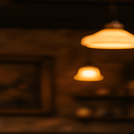
Consultá el estado de tu Certificado Empr
Ingresá tu número de RUT para saber el estado de tu certificado de e
RUT
Consultar estado
Soluciones de certificación digital para empresas y personas físicas.
Por consultas solicita ayuda
aquí
© 2026 ID Digital - Abitab. Todos los derechos reservados.