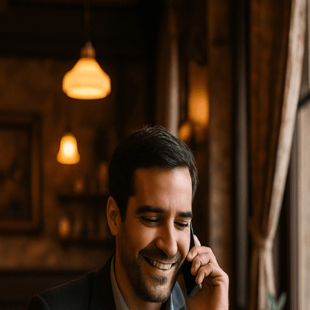
Consulta de estado
Bienvenido al servicio de consulta de
estado de ID Digital Abitab
Seleccioná la opción que corresponda a tu tipo de solicitud
Identidad Digital Abitab
Certificado Empresa
Soluciones de certificación digital para empresas y personas físicas.
Por consultas solicita ayuda
aquí
© 2026 ID Digital - Abitab. Todos los derechos reservados.